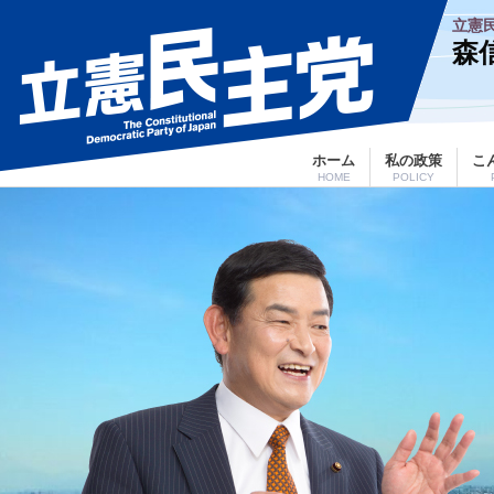
立憲
森
ホーム
私の政策
こ
HOME
POLICY