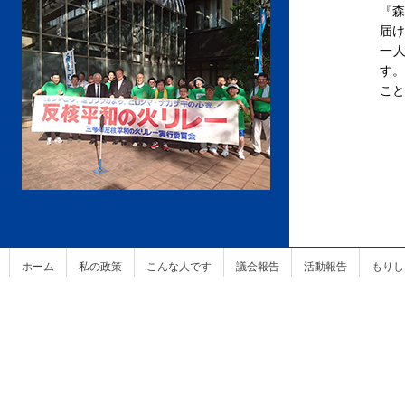
『
届け
一
す。
こと
ホーム
私の政策
こんな人です
議会報告
活動報告
もりし